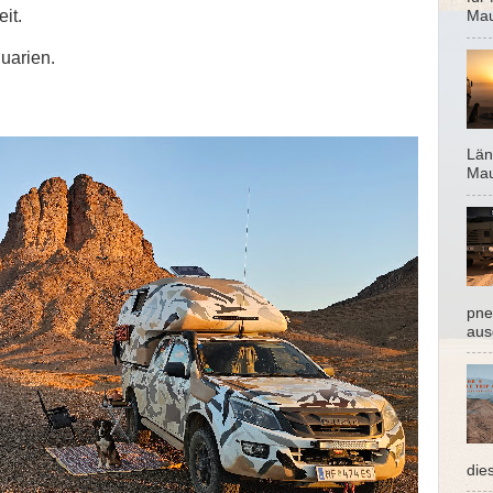
it.
Mau
uarien.
Län
Mau
pne
aus
dies