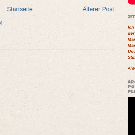
Startseite
Älterer Post
ZI
m)
Ich
der
Man
Man
Und
Stil
Ant
AR
PO
PL