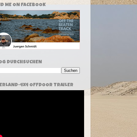
ND ME ON FACEBOOK
OG DURCHSUCHEN
ERLAND-4X4 OFFDOOR TRAILER