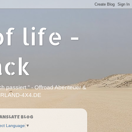
of life -
ack
h passiert." - Offroad Abenteuer &
OVERLAND-4X4.DE
ANSLATE BLOG
ect Language
▼