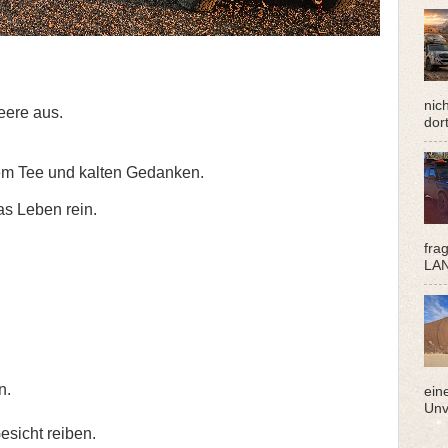
nic
Leere aus.
dor
ßem Tee und kalten Gedanken.
as Leben rein.
fra
LAN
n.
ein
Unv
esicht reiben.