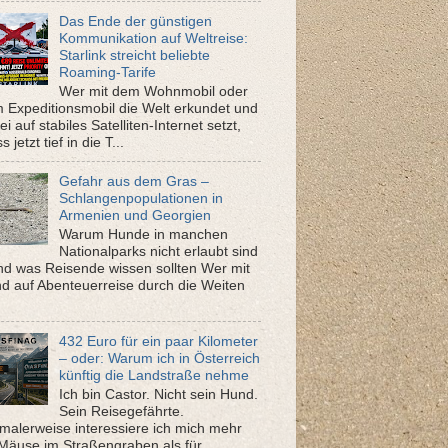
Das Ende der günstigen
Kommunikation auf Weltreise:
Starlink streicht beliebte
Roaming-Tarife
Wer mit dem Wohnmobil oder
 Expeditionsmobil die Welt erkundet und
i auf stabiles Satelliten-Internet setzt,
 jetzt tief in die T...
Gefahr aus dem Gras –
Schlangenpopulationen in
Armenien und Georgien
Warum Hunde in manchen
Nationalparks nicht erlaubt sind
nd was Reisende wissen sollten Wer mit
d auf Abenteuerreise durch die Weiten
432 Euro für ein paar Kilometer
– oder: Warum ich in Österreich
künftig die Landstraße nehme
Ich bin Castor. Nicht sein Hund.
Sein Reisegefährte.
malerweise interessiere ich mich mehr
 Mäuse im Straßengraben als für