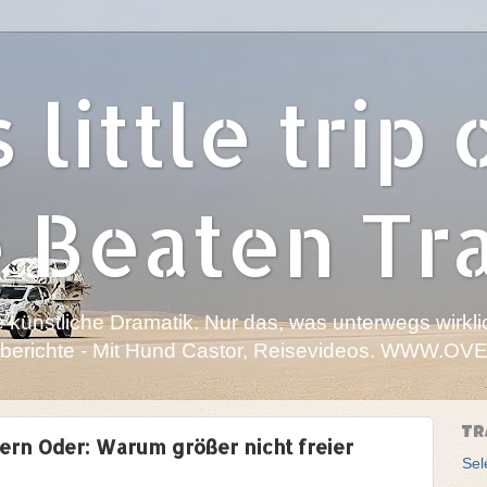
 little trip 
e Beaten Tr
 künstliche Dramatik. Nur das, was unterwegs wirklic
seberichte - Mit Hund Castor, Reisevideos. WWW.
TR
dern Oder: Warum größer nicht freier
Sel