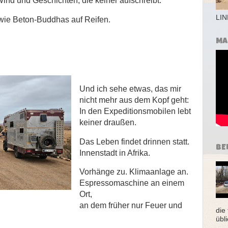
 Wind und Geschichten, die keiner aufschreibt.
LI
 wie Beton-Buddhas auf Reifen.
MA
Und ich sehe etwas, das mir
nicht mehr aus dem Kopf geht:
In den Expeditionsmobilen lebt
keiner draußen.
Das Leben findet drinnen statt.
BE
Innenstadt in Afrika.
Vorhänge zu. Klimaanlage an.
Espressomaschine an einem
Ort,
an dem früher nur Feuer und
die
übl