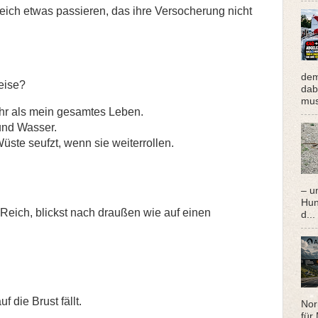
leich etwas passieren, das ihre Versocherung nicht
dem
eise?
dabe
muss
hr als mein gesamtes Leben.
und Wasser.
üste seufzt, wenn sie weiterrollen.
– u
Hun
 Reich, blickst nach draußen wie auf einen
d...
f die Brust fällt.
Nor
für