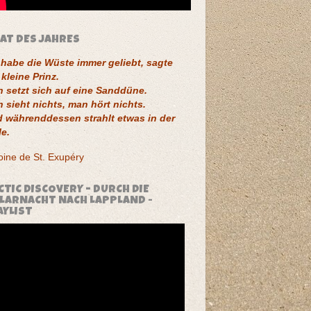
TAT DES JAHRES
 habe die Wüste immer geliebt, sagte
 kleine Prinz.
 setzt sich auf eine Sanddüne.
 sieht nichts, man hört nichts.
 währenddessen strahlt etwas in der
le.
oine de St. Exupéry
CTIC DISCOVERY – DURCH DIE
LARNACHT NACH LAPPLAND -
AYLIST