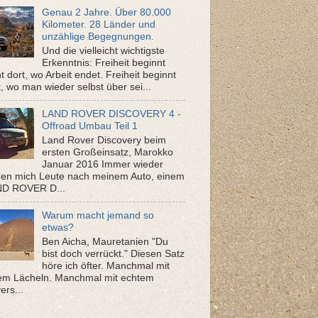
Genau 2 Jahre. Über 80.000
Kilometer. 28 Länder und
unzählige Begegnungen.
Und die vielleicht wichtigste
Erkenntnis: Freiheit beginnt
ht dort, wo Arbeit endet. Freiheit beginnt
t, wo man wieder selbst über sei...
LAND ROVER DISCOVERY 4 -
Offroad Umbau Teil 1
Land Rover Discovery beim
ersten Großeinsatz, Marokko
Januar 2016 Immer wieder
gen mich Leute nach meinem Auto, einem
D ROVER D...
Warum macht jemand so
etwas?
Ben Aicha, Mauretanien "Du
bist doch verrückt." Diesen Satz
höre ich öfter. Manchmal mit
em Lächeln. Manchmal mit echtem
ers...